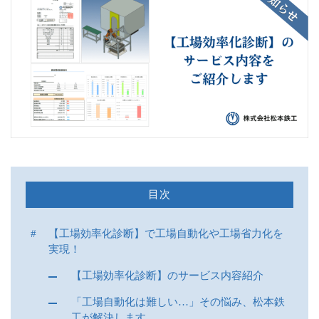
採用
お問い合わせ
CONTACT
設備導入の「不安」を「安心」に
メールでの受付
お問い合わせフォーム
24時間受付中
目次
お電話での受付
【工場効率化診断】で工場自動化や工場省力化を
086-427-2272
実現！
受付時間：8:00〜17:00（水曜を除く）
【工場効率化診断】のサービス内容紹介
「工場自動化は難しい…」その悩み、松本鉄
工が解決します