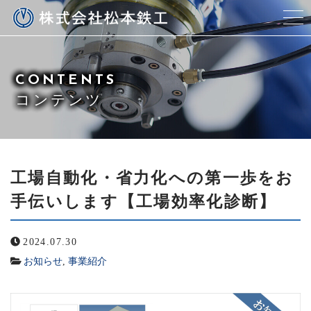
当社について
CONTENTS
代表紹介
コンテンツ
事業紹介
資料ダウンロード
工場自動化・省力化への第一歩をお
手伝いします【工場効率化診断】
ブログ
2024.07.30
ご依頼の流れ
お知らせ
,
事業紹介
よくある質問