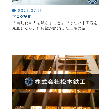
採用
2026.07.31
ブログ記事
お問い合わせ
「自動化＝人を減らすこと」ではない｜工程を
見直したら、採用難が解消した工場の話
CONTACT
設備導入の「不安」を「安心」に
メールでの受付
お問い合わせフォーム
24時間受付中
お電話での受付
086-427-2272
受付時間：8:00〜17:00（水曜を除く）